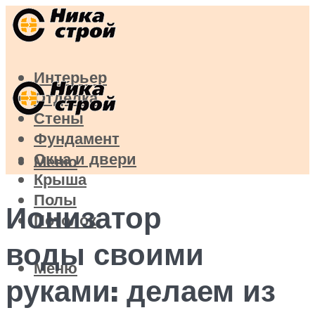
Интерьер
Отделка
Стены
Фундамент
Окна и двери
Меню
Крыша
Полы
Ионизатор
Потолок
воды своими
Меню
руками: делаем из