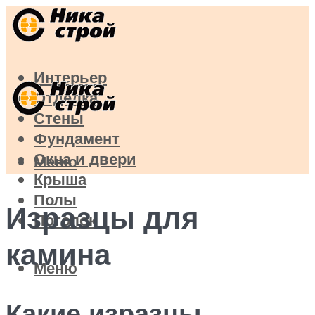
Интерьер
Отделка
Стены
Фундамент
Окна и двери
Меню
Крыша
Полы
Изразцы для
Потолок
камина
Меню
Какие изразцы