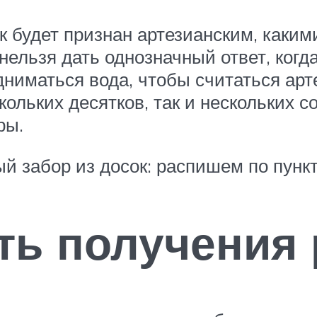
ик будет признан артезианским, как
нельзя дать однозначный ответ, когд
дниматься вода, чтобы считаться ар
кольких десятков, так и нескольких с
ры.
й забор из досок: распишем по пунк
ть получения