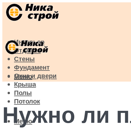
Интерьер
Отделка
Стены
Фундамент
Окна и двери
Меню
Крыша
Полы
Потолок
Нужно ли п
Меню