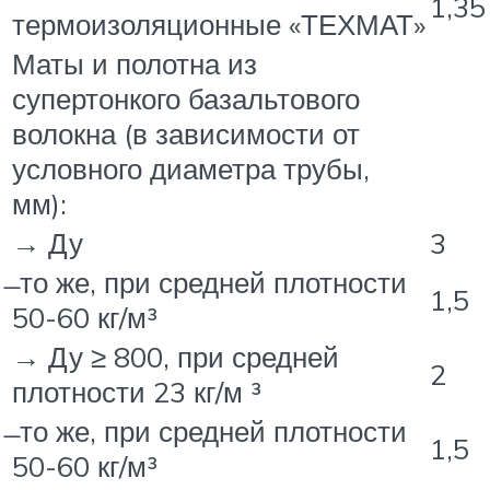
1,35
термоизоляционные «ТЕХМАТ»
Маты и полотна из
супертонкого базальтового
волокна (в зависимости от
условного диаметра трубы,
мм):
→ Ду
3
̶ то же, при средней плотности
1,5
50-60 кг/м³
→ Ду ≥ 800, при средней
2
плотности 23 кг/м ³
̶ то же, при средней плотности
1,5
50-60 кг/м³