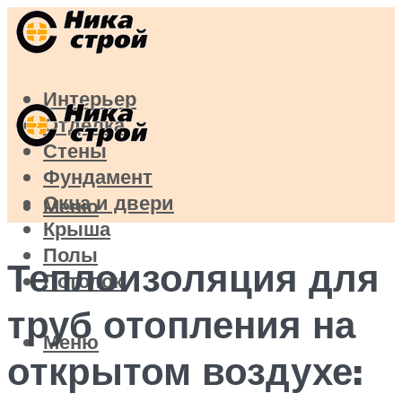
Интерьер
Отделка
Стены
Фундамент
Окна и двери
Меню
Крыша
Полы
Теплоизоляция для
Потолок
труб отопления на
Меню
открытом воздухе: