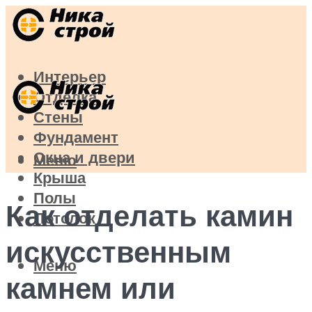
Интерьер
Отделка
Стены
Фундамент
Окна и двери
Меню
Крыша
Полы
Как отделать камин
Потолок
искусственным
Меню
камнем или