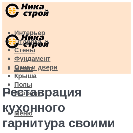
Интерьер
Отделка
Стены
Фундамент
Окна и двери
Меню
Крыша
Полы
Реставрация
Потолок
кухонного
Меню
гарнитура своими