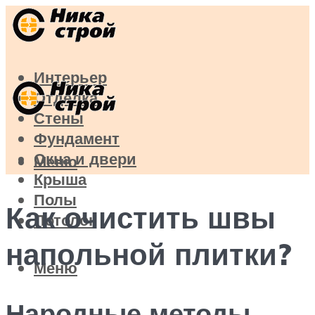
Интерьер
Отделка
Стены
Фундамент
Окна и двери
Меню
Крыша
Полы
Как очистить швы
Потолок
напольной плитки?
Меню
Народные методы