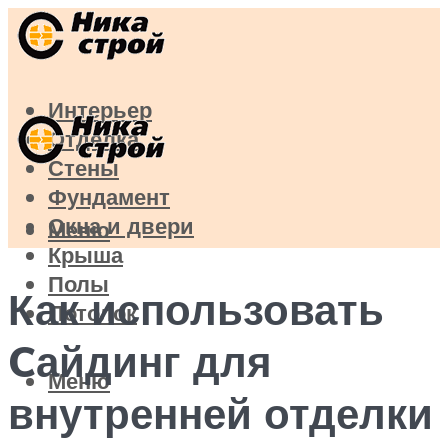
Интерьер
Отделка
Стены
Фундамент
Окна и двери
Меню
Крыша
Полы
Как использовать
Потолок
Cайдинг для
Меню
внутренней отделки