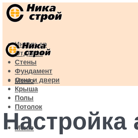
Интерьер
Отделка
Стены
Фундамент
Окна и двери
Меню
Крыша
Полы
Потолок
Настройка 
Меню