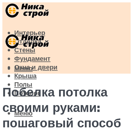
Интерьер
Отделка
Стены
Фундамент
Окна и двери
Меню
Крыша
Полы
Побелка потолка
Потолок
своими руками:
Меню
пошаговый способ