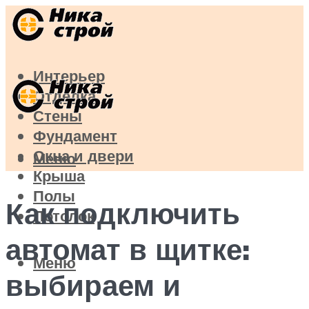
Интерьер
Отделка
Стены
Фундамент
Окна и двери
Меню
Крыша
Полы
Как подключить
Потолок
автомат в щитке:
Меню
выбираем и