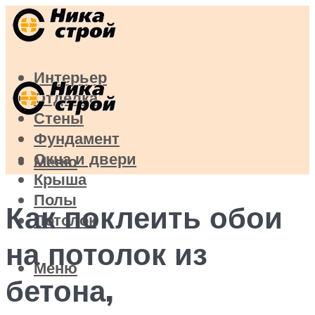
Интерьер
Отделка
Стены
Фундамент
Окна и двери
Меню
Крыша
Полы
Как поклеить обои
Потолок
на потолок из
Меню
бетона,