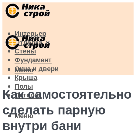
Интерьер
Отделка
Стены
Фундамент
Окна и двери
Меню
Крыша
Полы
Как самостоятельно
Потолок
сделать парную
Меню
внутри бани