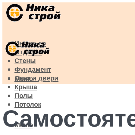
Интерьер
Отделка
Стены
Фундамент
Окна и двери
Меню
Крыша
Полы
Потолок
Самостоят
Меню