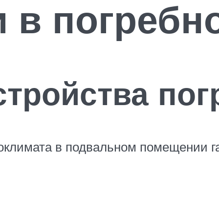
 в погребн
стройства пог
климата в подвальном помещении га