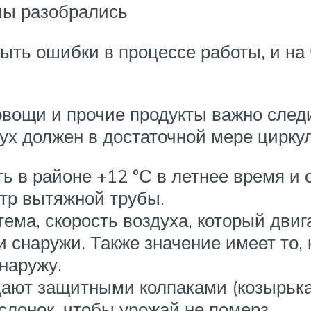
мы разобрались
ыть ошибки в процессе работы, и на 
овощи и прочие продукты важно следи
ух должен в достаточной мере цирку
 в районе +12 °С в летнее время и о
тр вытяжной трубы.
ема, скорость воздуха, который двига
 снаружи. Также значение имеет то, 
наружу.
щают защитными колпаками (козырьк
слонок, чтобы урожай не померз.