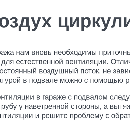
оздух циркул
аража нам вновь необходимы приточн
и для естественной вентиляции. Отлич
остоянный воздушный поток, не зави
атурой в подвале можно с помощью р
нтиляции в гараже с подвалом следуе
убу у наветренной стороны, а вытяж
тиляции и решите проблему с обратн