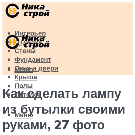
Интерьер
Отделка
Стены
Фундамент
Окна и двери
Меню
Крыша
Полы
Как сделать лампу
Потолок
из бутылки своими
Меню
руками, 27 фото