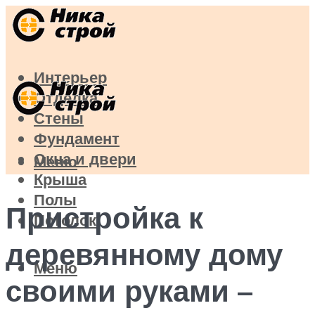
Интерьер
Отделка
Стены
Фундамент
Окна и двери
Меню
Крыша
Полы
Пристройка к
Потолок
деревянному дому
Меню
своими руками –