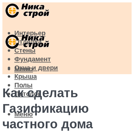
Интерьер
Отделка
Стены
Фундамент
Окна и двери
Меню
Крыша
Полы
Как сделать
Потолок
Газификацию
Меню
частного дома