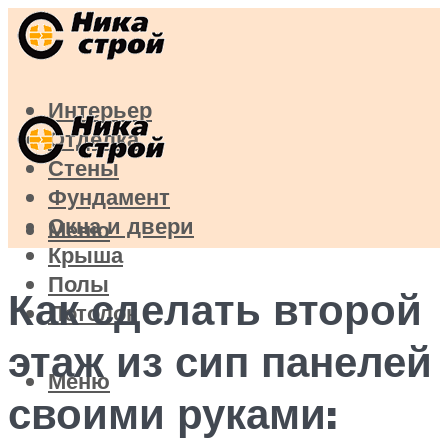
Интерьер
Отделка
Стены
Фундамент
Окна и двери
Меню
Крыша
Полы
Как сделать второй
Потолок
этаж из сип панелей
Меню
своими руками: