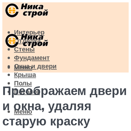
Интерьер
Отделка
Стены
Фундамент
Окна и двери
Меню
Крыша
Полы
Преображаем двери
Потолок
и окна, удаляя
Меню
старую краску