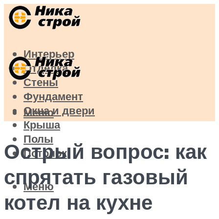
Интерьер
Отделка
Стены
Фундамент
Окна и двери
Меню
Крыша
Полы
Острый вопрос: как
Потолок
спрятать газовый
Меню
котел на кухне