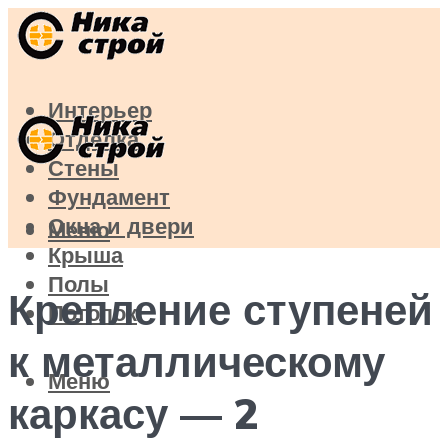
Интерьер
Отделка
Стены
Фундамент
Окна и двери
Меню
Крыша
Полы
Крепление ступеней
Потолок
к металлическому
Меню
каркасу — 2