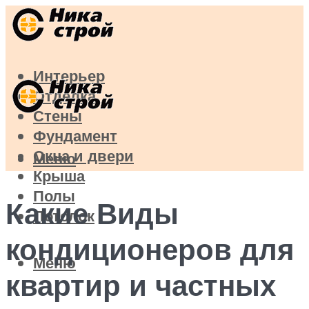
Интерьер
Отделка
Стены
Фундамент
Окна и двери
Меню
Крыша
Полы
Какие Виды
Потолок
кондиционеров для
Меню
квартир и частных