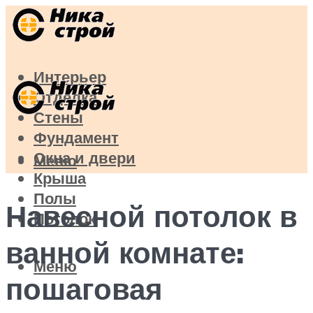
Интерьер
Отделка
Стены
Фундамент
Окна и двери
Меню
Крыша
Полы
Навесной потолок в
Потолок
ванной комнате:
Меню
пошаговая