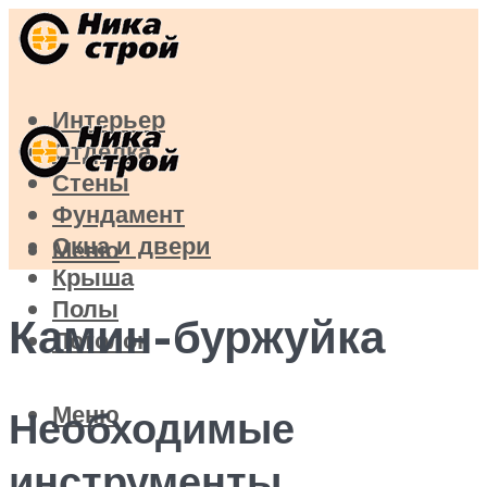
Интерьер
Отделка
Стены
Фундамент
Окна и двери
Меню
Крыша
Полы
Камин-буржуйка
Потолок
Меню
Необходимые
инструменты