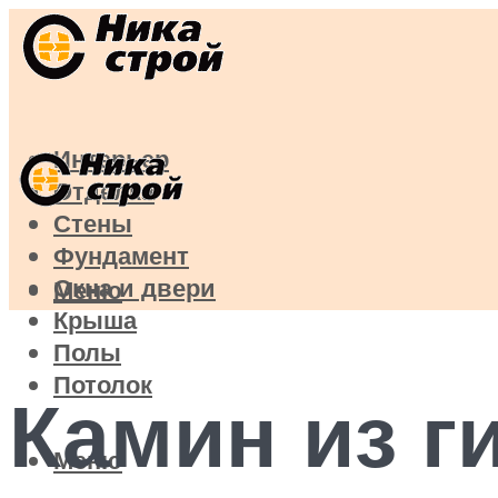
Интерьер
Отделка
Стены
Фундамент
Окна и двери
Меню
Крыша
Полы
Потолок
Камин из г
Меню