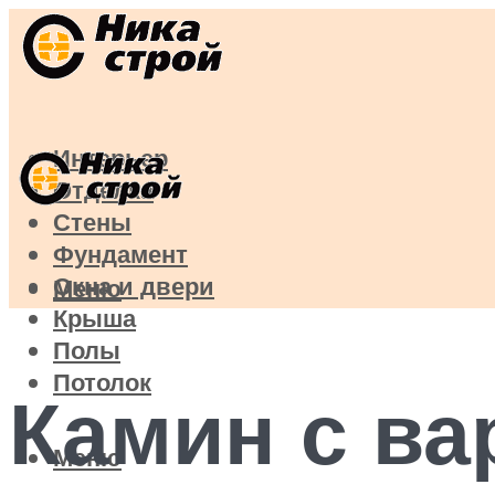
Интерьер
Отделка
Стены
Фундамент
Окна и двери
Меню
Крыша
Полы
Потолок
Камин с в
Меню