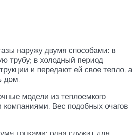
азы наружу двумя способами: в
ую трубу; в холодный период
трукции и передают ей свое тепло, а
ь дом.
очные модели из теплоемкого
 компаниями. Вес подобных очагов
умя топками: одна служит для