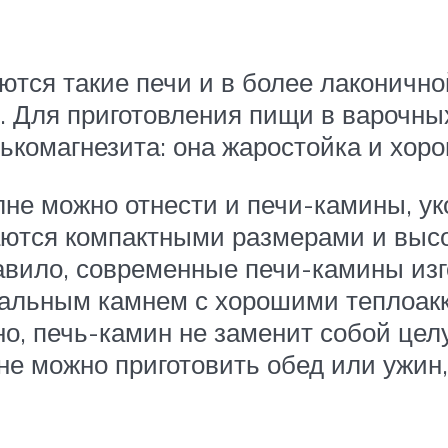
ются такие печи и в более лаконично
 Для приготовления пищи в варочных
лькомагнезита: она жаростойка и хор
не можно отнести и печи-камины, у
аются компактными размерами и выс
авило, современные печи-камины изго
ральным камнем с хорошими теплоа
о, печь-камин не заменит собой целую
не можно приготовить обед или ужин,