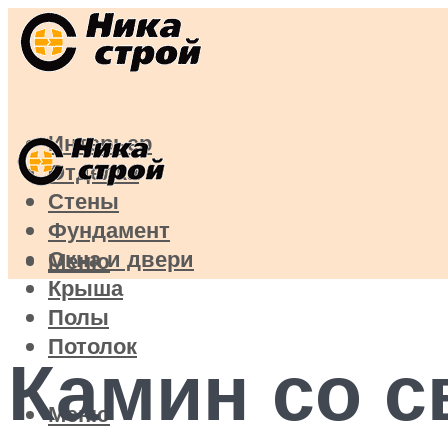
Интерьер
Отделка
Стены
Фундамент
Окна и двери
Меню
Крыша
Полы
Потолок
Камин со с
Меню