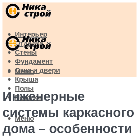
Интерьер
Отделка
Стены
Фундамент
Окна и двери
Меню
Крыша
Полы
Инженерные
Потолок
системы каркасного
Меню
дома – особенности