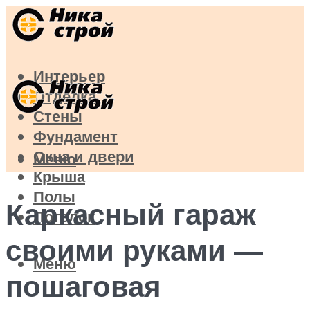
Интерьер
Отделка
Стены
Фундамент
Окна и двери
Меню
Крыша
Полы
Каркасный гараж
Потолок
своими руками —
Меню
пошаговая