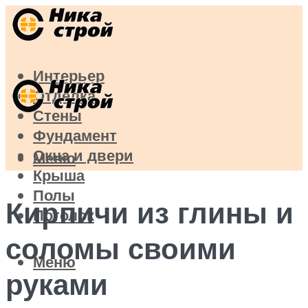
Интерьер
Отделка
Стены
Фундамент
Окна и двери
Меню
Крыша
Полы
Кирпичи из глины и
Потолок
соломы своими
Меню
руками