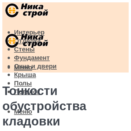
Интерьер
Отделка
Стены
Фундамент
Окна и двери
Меню
Крыша
Полы
Тонкости
Потолок
обустройства
Меню
кладовки