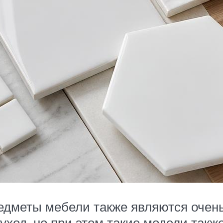
предметы мебели также являются оче
ход, но при этом такие модели такж