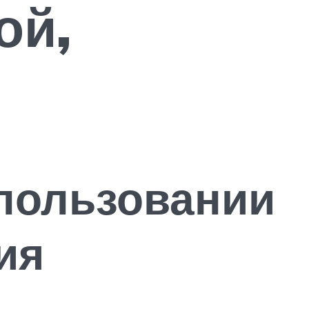
ой,
пользовании
ия