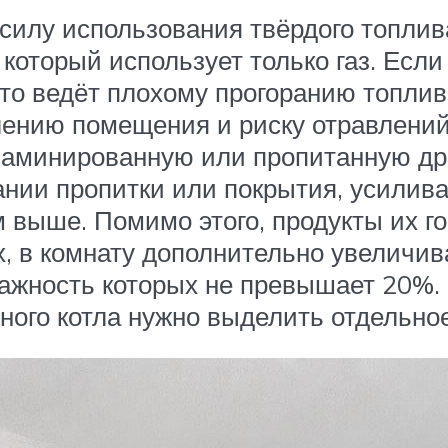
силу использования твёрдого топлива
 который использует только газ. Если
что ведёт плохому прогоранию топли
млению помещения и риску отравлений
ламинированную или пропитанную д
ании пропитки или покрытия, усилив
 выше. Помимо этого, продукты их го
, в комнату дополнительно увеличива
лажность которых не превышает 20%.
ного котла нужно выделить отдельно