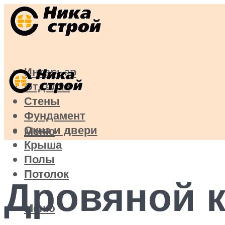
Интерьер
Отделка
Стены
Фундамент
Окна и двери
Меню
Крыша
Полы
Потолок
Дровяной к
Меню