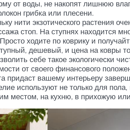
рму от воды, не накопят лишнюю влагу
олокон грибка или плесени.
ку нити экзотического растения очен
сажа стоп. На ступнях находится мн
. Просто ходите по коврику и получа
тупный, дешевый, и цена на ковры т
зволить себе такое экологически чист
мости от своего финансового положе
та придаст вашему интерьеру заверш
елие используют не только для пола,
им местом, на кухню, в прихожую или