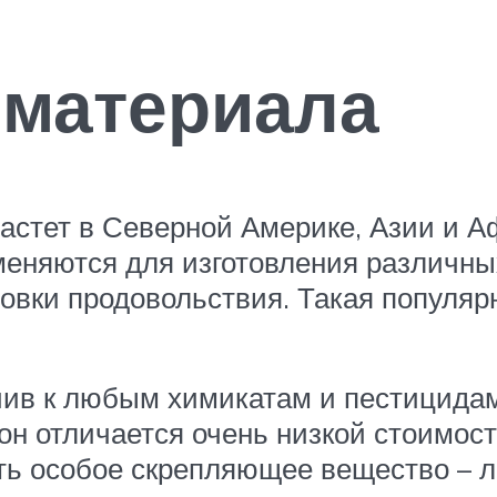
 материала
растет в Северной Америке, Азии и А
еняются для изготовления различных 
овки продовольствия. Такая популяр
чив к любым химикатам и пестицидам
он отличается очень низкой стоимос
сть особое скрепляющее вещество – л