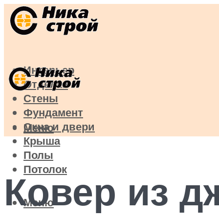
Интерьер
Отделка
Стены
Фундамент
Окна и двери
Меню
Крыша
Полы
Потолок
Ковер из д
Меню