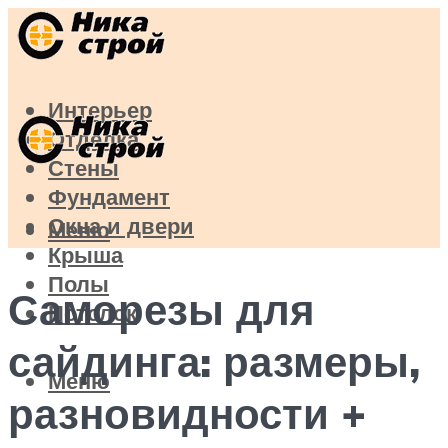
Интерьер
Отделка
Стены
Фундамент
Окна и двери
Меню
Крыша
Полы
Саморезы для
Потолок
сайдинга: размеры,
Меню
разновидности +