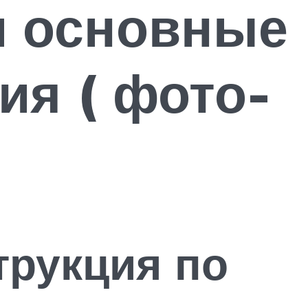
и основные
ия ( фото-
трукция по