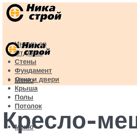
Интерьер
Отделка
Стены
Фундамент
Окна и двери
Меню
Крыша
Полы
Потолок
Кресло-ме
Меню