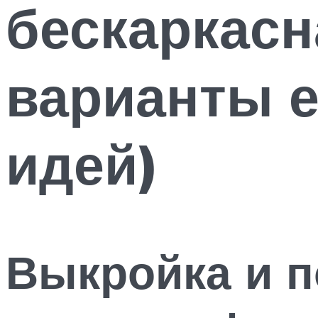
бескаркасн
варианты е
идей)
Выкройка и п