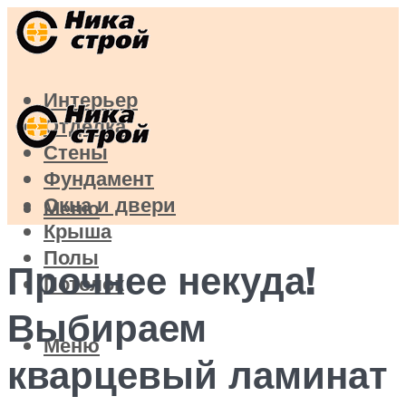
Интерьер
Отделка
Стены
Фундамент
Окна и двери
Меню
Крыша
Полы
Прочнее некуда!
Потолок
Выбираем
Меню
кварцевый ламинат