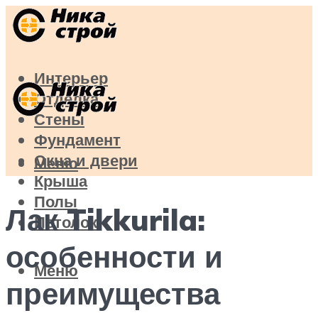
Интерьер
Отделка
Стены
Фундамент
Окна и двери
Меню
Крыша
Полы
Лак Tikkurila:
Потолок
особенности и
Меню
преимущества