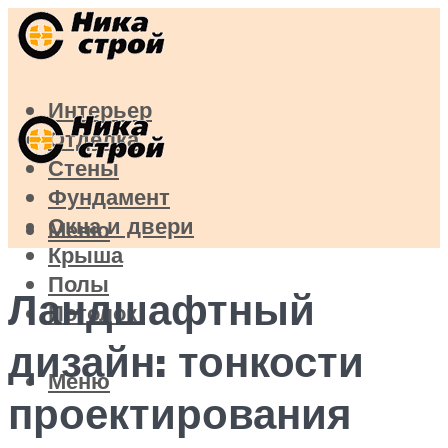
Интерьер
Отделка
Стены
Фундамент
Окна и двери
Меню
Крыша
Полы
Ландшафтный
Потолок
дизайн: тонкости
Меню
проектирования