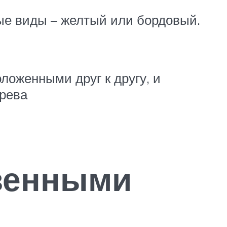
ые виды – желтый или бордовый.
оженными друг к другу, и
рева
твенными