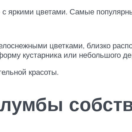
е с яркими цветами. Самые популярн
лоснежными цветками, близко распол
орму кустарника или небольшого де
ельной красоты.
 клумбы собс