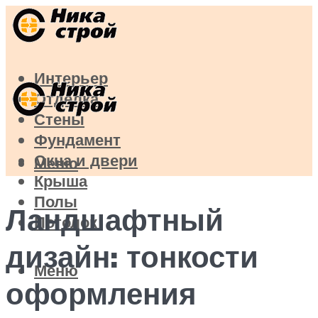
Интерьер
Отделка
Стены
Фундамент
Окна и двери
Меню
Крыша
Полы
Ландшафтный
Потолок
дизайн: тонкости
Меню
оформления