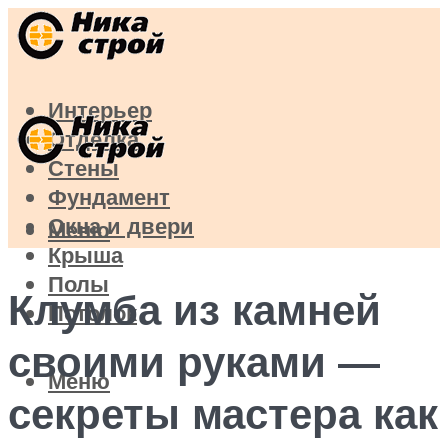
Интерьер
Отделка
Стены
Фундамент
Окна и двери
Меню
Крыша
Полы
Клумба из камней
Потолок
своими руками —
Меню
секреты мастера как