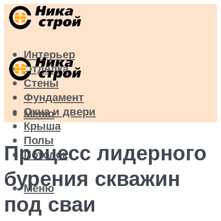
Интерьер
Отделка
Стены
Фундамент
Окна и двери
Меню
Крыша
Полы
Процесс лидерного
Потолок
бурения скважин
Меню
под сваи