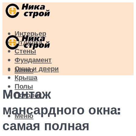
Интерьер
Отделка
Стены
Фундамент
Окна и двери
Меню
Крыша
Полы
Монтаж
Потолок
мансардного окна:
Меню
самая полная