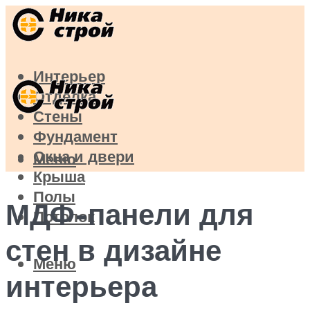
Интерьер
Отделка
Стены
Фундамент
Окна и двери
Меню
Крыша
Полы
МДФ-панели для
Потолок
стен в дизайне
Меню
интерьера