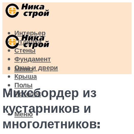
Интерьер
Отделка
Стены
Фундамент
Окна и двери
Меню
Крыша
Полы
Миксбордер из
Потолок
кустарников и
Меню
многолетников: