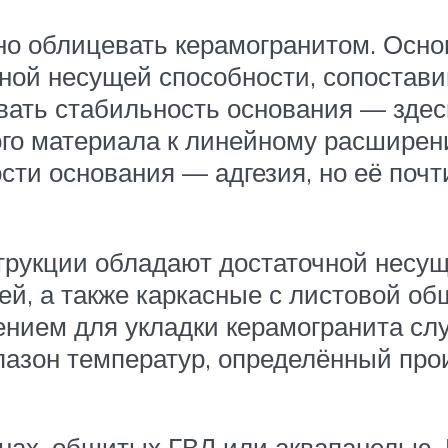
но облицевать керамогранитом. Основ
ной несущей способности, сопостави
вать стабильность основания — здес
мого материала к линейному расшире
сти основания — адгезия, но её поч
трукции обладают достаточной несу
ей, а также каркасные с листовой о
ением для укладки керамогранита сл
азон температур, определённый прои
нах, обшитых ГВЛ или аквапанелью. 