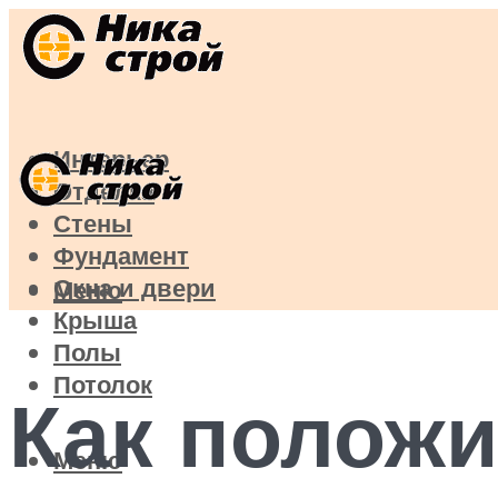
Интерьер
Отделка
Стены
Фундамент
Окна и двери
Меню
Крыша
Полы
Потолок
Как положи
Меню