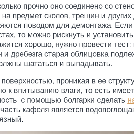
олько прочно оно соединено со стен
на предмет сколов, трещин и други
яются поводом для демонтажа. Если о
ах, то можно рискнуть и установить
ржится хорошо, нужно провести тест:
 и дребезга старая облицовка подле
олжны шататься и выпадывать.
поверхностью, проникая в ее структ
 к впитыванию влаги, то есть имеет
ность: с помощью болгарки сделать
н
часть кафеля является водопоглощаю
рязный.