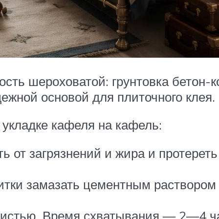
ость шероховатой: грунтовка бетон-к
ежной основой для плиточного клея.
укладке кафеля на кафель:
 от загрязнений и жира и протереть 
тки замазать цементным раствором т
кистью. Время схватывания — 2—4 ч