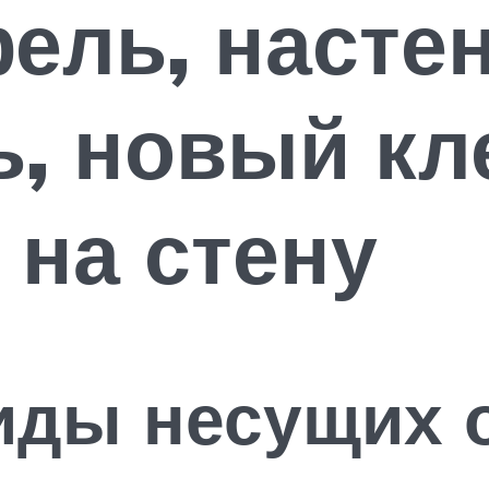
ель, насте
, новый кл
на стену
иды несущих 