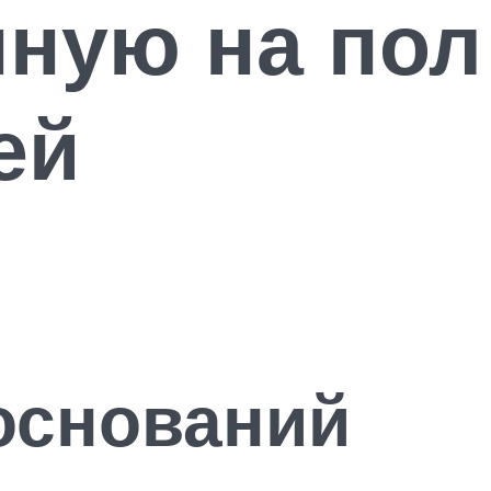
нную на пол
ей
оснований