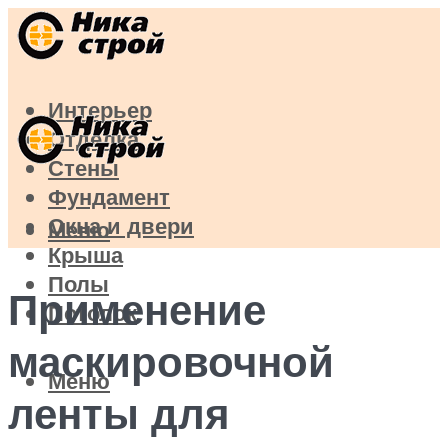
Интерьер
Отделка
Стены
Фундамент
Окна и двери
Меню
Крыша
Полы
Применение
Потолок
маскировочной
Меню
ленты для