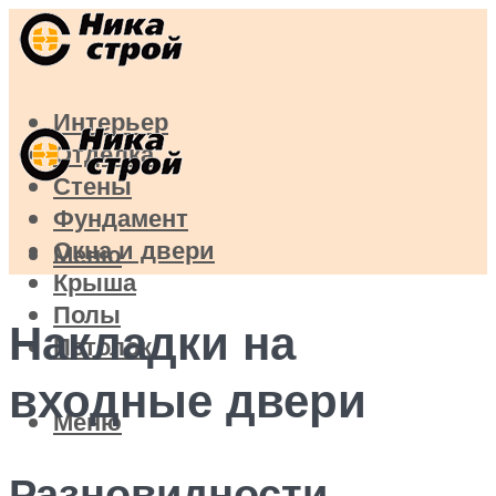
Интерьер
Отделка
Стены
Фундамент
Окна и двери
Меню
Крыша
Полы
Накладки на
Потолок
входные двери
Меню
Разновидности