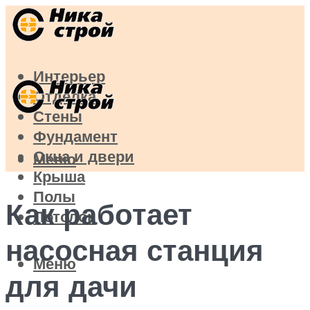
Интерьер
Отделка
Стены
Фундамент
Окна и двери
Меню
Крыша
Полы
Как работает
Потолок
насосная станция
Меню
для дачи